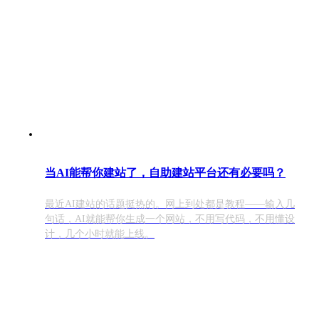
当AI能帮你建站了，自助建站平台还有必要吗？
最近AI建站的话题挺热的。网上到处都是教程——输入几
句话，AI就能帮你生成一个网站，不用写代码，不用懂设
计，几个小时就能上线。